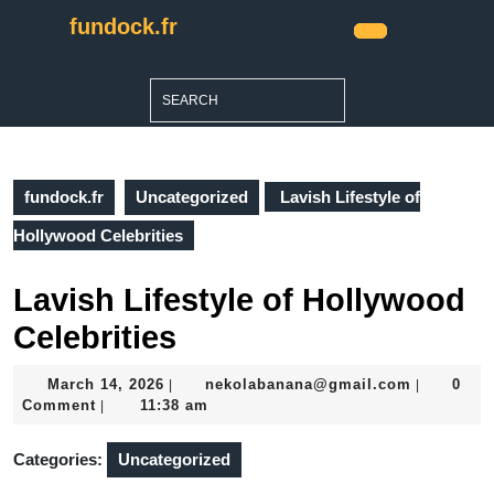
Skip
fundock.fr
to
Open
content
Button
Skip
Search
to
for:
content
fundock.fr
Uncategorized
Lavish Lifestyle of
Hollywood Celebrities
Lavish Lifestyle of Hollywood
Celebrities
March
nekolaba
March 14, 2026
nekolabanana@gmail.com
0
|
|
14,
Comment
11:38 am
|
2026
Categories:
Uncategorized