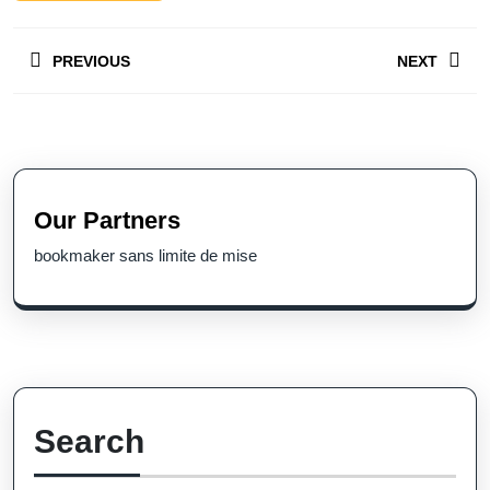
Post
PREVIOUS
NEXT
navigation
Previous
Next
post:
post:
Our Partners
bookmaker sans limite de mise
Search