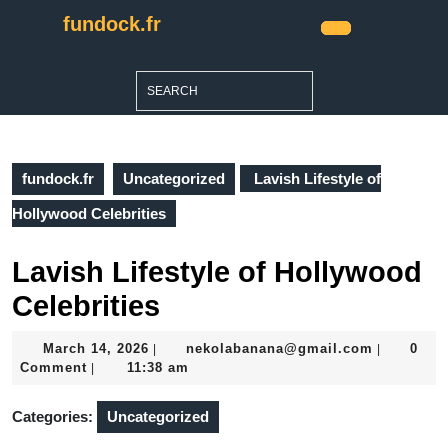
Skip
fundock.fr
to
Open
content
Button
Skip
Search
to
for:
content
fundock.fr
Uncategorized
Lavish Lifestyle of
Hollywood Celebrities
Lavish Lifestyle of Hollywood
Celebrities
March
nekolaba
March 14, 2026
nekolabanana@gmail.com
0
|
|
14,
Comment
11:38 am
|
2026
Categories:
Uncategorized