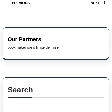
PREVIOUS
NEXT
navigation
Previous
Next
post:
post:
Our Partners
bookmaker sans limite de mise
Search